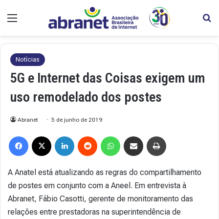
Menu
Pr
Notícias
5G e Internet das Coisas exigem um
uso remodelado dos postes
Abranet
5 de junho de 2019
Facebook
X
Linkedin
Reddit
WhatsApp
Compartilhar via e-mail
Imprimir
A Anatel está atualizando as regras do compartilhamento
de postes em conjunto com a Aneel. Em entrevista à
Abranet, Fábio Casotti, gerente de monitoramento das
relações entre prestadoras na superintendência de