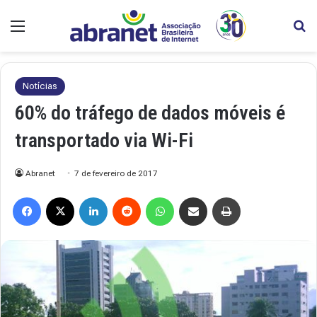
Menu
Pr
Notícias
60% do tráfego de dados móveis é
transportado via Wi-Fi
Abranet
7 de fevereiro de 2017
Facebook
X
Linkedin
Reddit
WhatsApp
Compartilhar via e-mail
Imprimir