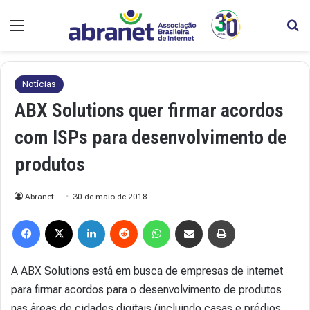
Menu
Pr
Notícias
ABX Solutions quer firmar acordos
com ISPs para desenvolvimento de
produtos
Abranet
30 de maio de 2018
Facebook
X
Linkedin
Reddit
WhatsApp
Compartilhar via e-mail
Imprimir
A ABX Solutions está em busca de empresas de internet
para firmar acordos para o desenvolvimento de produtos
nas áreas de cidades digitais (incluindo casas e prédios