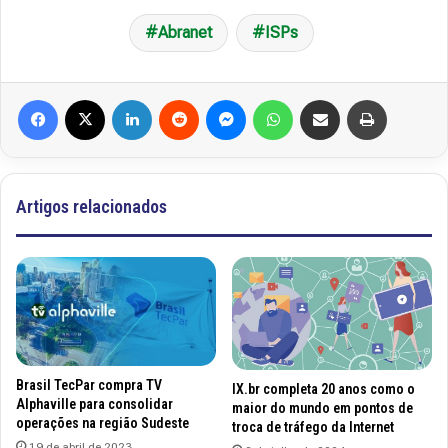
Abranet
ISPs
Facebook
X
Linkedin
Reddit
Messenger
WhatsApp
Compartilhar via e-mail
Imprimir
Artigos relacionados
Brasil TecPar compra TV
IX.br completa 20 anos como o
Alphaville para consolidar
maior do mundo em pontos de
operações na região Sudeste
troca de tráfego da Internet
19 de abril de 2023