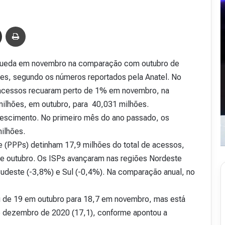
Compartilhar via e-mail
Imprimir
e queda em novembro na comparação com outubro de
es, segundo os números reportados pela Anatel. No
 acessos recuaram perto de 1% em novembro, na
lhões, em outubro, para 40,031 milhões.
escimento. No primeiro mês do ano passado, os
ilhões.
 (PPPs) detinham 17,9 milhões do total de acessos,
 outubro. Os ISPs avançaram nas regiões Nordeste
udeste (-3,8%) e Sul (-0,4%). Na comparação anual, no
u de 19 em outubro para 18,7 em novembro, mas está
e dezembro de 2020 (17,1), conforme apontou a
R
e