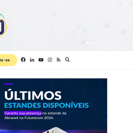
Facebook
Linkedin
YouTube
Instagram
RSS
Procurar por
ie-se