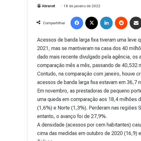
Abranet
18 de janeiro de 2022
Facebook
X
Linkedin
Reddit
Compartilhar
Acessos de banda larga fixa tiveram uma lev
2021, mas se mantiveram na casa dos 40 milhõ
dado mais recente divulgado pela agência, os
comparação mês a mês, passando de 40,532 mi
Contudo, na comparação com janeiro, houve cr
acessos de banda larga fixa estavam em 36,7 m
Em novembro, as prestadoras de pequeno porte
uma queda em comparação aos 18,4 milhões de
(1,6%) e Norte (1,3%). Perderam nas regiões S
entanto, o avanço foi de 27,9%.
A densidade (acessos por cem habitantes) cai
cima das medidas em outubro de 2020 (16,9) 
R
e