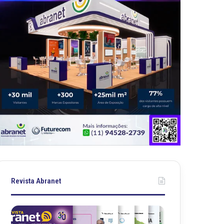
Revista Abranet
R
R
e
e