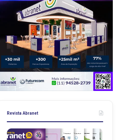
Revista Abranet
R
R
e
e