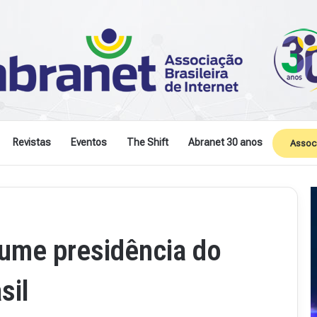
Revistas
Eventos
The Shift
Abranet 30 anos
Assoc
sume presidência do
sil