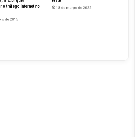
 NIC.br quer
teste
r o tráfego Internet no
18 de março de 2022
ro de 2015