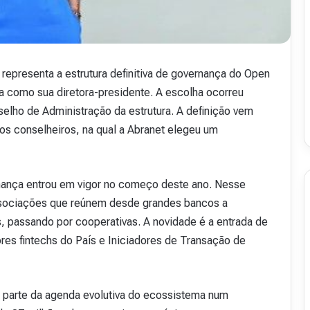
v
i
s
t
a
epresenta a estrutura definitiva de governança do Open
A
ta como sua diretora-presidente. A escolha ocorreu
16 de julho de 2026
b
48
Revista Abranet . 50
nselho de Administração da estrutura. A definição vem
r
a
s conselheiros, na qual a Abranet elegeu um
n
e
t
rnança entrou em vigor no começo deste ano. Nesse
.
5
ssociações que reúnem desde grandes bancos a
0
, passando por cooperativas. A novidade é a entrada de
res fintechs do País e Iniciadores de Transação de
 parte da agenda evolutiva do ecossistema num