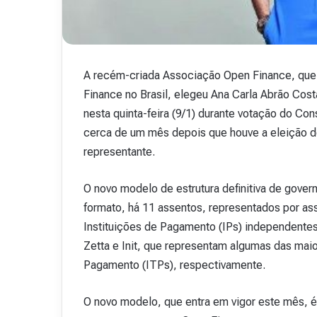
v
i
s
t
a
A recém-criada Associação Open Finance, que r
A
Finance no Brasil, elegeu Ana Carla Abrão Cos
15 de outubro de 2025
b
Revista Abranet . 
nesta quinta-feira (9/1) durante votação do Co
r
a
cerca de um mês depois que houve a eleição do
n
representante.
e
t
O novo modelo de estrutura definitiva de gove
.
4
formato, há 11 assentos, representados por a
8
Instituições de Pagamento (IPs) independentes
Zetta e Init, que representam algumas das maio
Pagamento (ITPs), respectivamente.
O novo modelo, que entra em vigor este mês, é