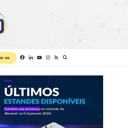
Facebook
Linkedin
YouTube
Instagram
RSS
Procurar por
ie-se