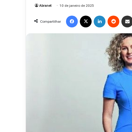
Abranet
10 de janeiro de 2025
Facebook
X
Linkedin
Reddit
Compartilhar
R
e