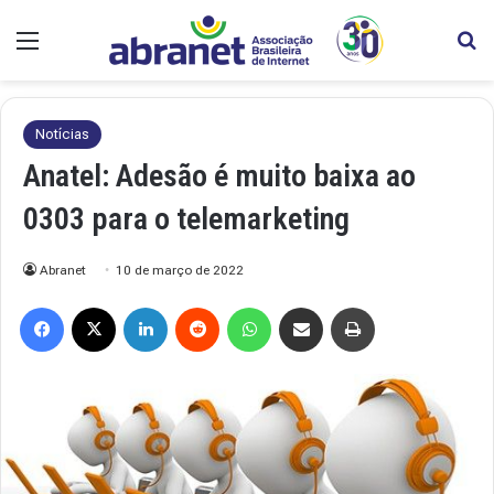
Menu
Pr
Notícias
Anatel: Adesão é muito baixa ao
0303 para o telemarketing
Abranet
10 de março de 2022
Facebook
X
Linkedin
Reddit
WhatsApp
Compartilhar via e-mail
Imprimir