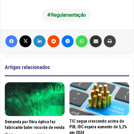
Regulamentação
Facebook
X
Linkedin
Reddit
Messenger
WhatsApp
Compartilhar via e-mail
Imprimir
Artigos relacionados
TIC segue crescendo acima do
Demanda por fibra óptica faz
PIB; IDC espera aumento de 5,2%
fabricante bater recorde de venda
em 2024