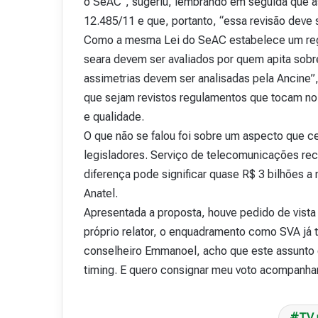
o SeAC”, sugeriu, lembrando em seguida que as 
v
12.485/11 e que, portanto, “essa revisão deve 
i
Como a mesma Lei do SeAC estabelece um regi
s
t
seara devem ser avaliados por quem apita sobr
a
assimetrias devem ser analisadas pela Ancine”,
A
que sejam revistos regulamentos que tocam no
15 de outubro de 2025
b
Revista Abranet . 
e qualidade.
r
a
O que não se falou foi sobre um aspecto que c
n
legisladores. Serviço de telecomunicações rec
e
diferença pode significar quase R$ 3 bilhões 
t
.
Anatel.
4
Apresentada a proposta, houve pedido de vis
8
próprio relator, o enquadramento como SVA já
conselheiro Emmanoel, acho que este assunto 
timing. E quero consignar meu voto acompanhan
TV 