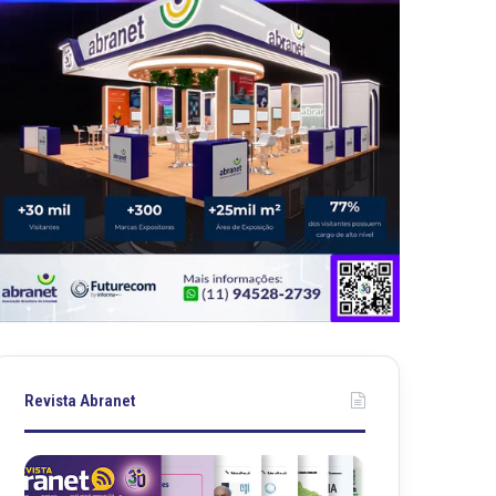
Revista Abranet
R
R
e
e