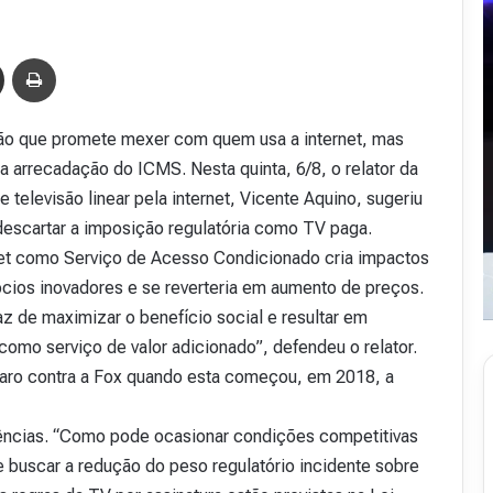
Compartilhar via e-mail
Imprimir
ão que promete mexer com quem usa a internet, mas
a arrecadação do ICMS. Nesta quinta, 6/8, o relator da
 televisão linear pela internet, Vicente Aquino, sugeriu
descartar a imposição regulatória como TV paga.
rnet como Serviço de Acesso Condicionado cria impactos
ócios inovadores e se reverteria em aumento de preços.
 de maximizar o benefício social e resultar em
mo serviço de valor adicionado”, defendeu o relator.
aro contra a Fox quando esta começou, em 2018, a
ncias. “Como pode ocasionar condições competitivas
 buscar a redução do peso regulatório incidente sobre
R
e