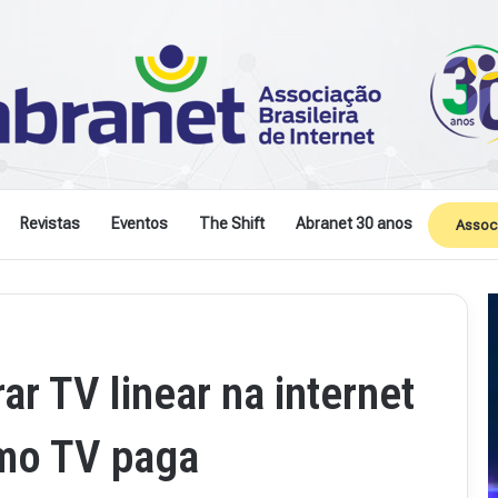
Revistas
Eventos
The Shift
Abranet 30 anos
Assoc
r TV linear na internet
mo TV paga