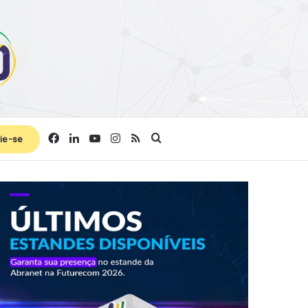
Facebook
Linkedin
YouTube
Instagram
RSS
Procurar por
ie-se