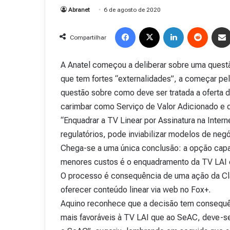
Abranet
6 de agosto de 2020
Facebook
X
Linkedin
Reddit
Compartilhar
A Anatel começou a deliberar sobre uma quest
que tem fortes “externalidades”, a começar pel
questão sobre como deve ser tratada a oferta de
carimbar como Serviço de Valor Adicionado e 
“Enquadrar a TV Linear por Assinatura na Inte
regulatórios, pode inviabilizar modelos de neg
Chega-se a uma única conclusão: a opção capaz
menores custos é o enquadramento da TV LAI co
O processo é consequência de uma ação da Cl
oferecer conteúdo linear via web no Fox+.
Aquino reconhece que a decisão tem consequê
mais favoráveis à TV LAI que ao SeAC, deve-se
R
e