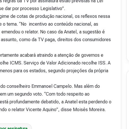
regras da TV por assinatura estão previstas na Lei
v
se dar por processo Legislativo”.
i
me de cotas de produção nacional, os reflexos nessa
s
t
e o tema. “No incentivo ao conteúdo nacional, as
a
 emendou o relator. No caso da Anatel, a sugestão é
A
 assunto, como da TV paga, direitos dos consumidores
16 de julho de 2026
b
48
Revista Abranet . 50
r
a
ertamente acabará atraindo a atenção de governos e
n
olhe ICMS. Serviço de Valor Adicionado recolhe ISS. A
e
a menos para os estados, segundo projeções da própria
t
.
5
ta do conselheiro Emmanoel Campelo. Mas além do
0
 tem um segundo voto. “Com todo respeito ao
está profundamente debatido, a Anatel esta perdendo o
do o relator Vicente Aquino”, disse Moisés Moreira.
por assinatura