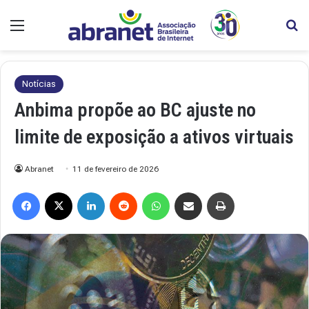
Menu
Pr
Notícias
Anbima propõe ao BC ajuste no
limite de exposição a ativos virtuais
Abranet
11 de fevereiro de 2026
Facebook
X
Linkedin
Reddit
WhatsApp
Compartilhar via e-mail
Imprimir