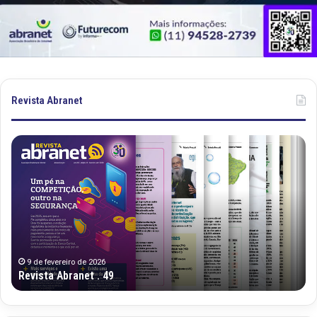
Revista Abranet
Revista
Re
Abranet
Ab
.
.
49
48
9 de fevereiro de 2026
Revista Abranet . 49