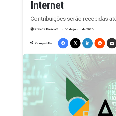
Internet
48
Contribuições serão recebidas até
Roberta Prescott
30 de junho de 2026
15 de outubro de 2025
Revista Abranet . 
Facebook
X
Linkedin
Reddit
Compartilhar