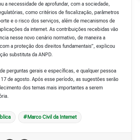
cou a necessidade de aprofundar, com a sociedade,
regulatórias, como critérios de fiscalização, parâmetros
porte e o risco dos serviços, além de mecanismos de
plicações da internet. As contribuições recebidas vão
cia nesse novo cenário normativo, de maneira a
 com a proteção dos direitos fundamentais”, explicou
ação substituta da ANPD.
e perguntas gerais e específicas, e qualquer pessoa
é 17 de agosto. Após esse período, as sugestões serão
elecimento dos temas mais importantes a serem
ria.
blica
Marco Civil da Internet
Messenger
Compartilhar via e-mail
Imprimir