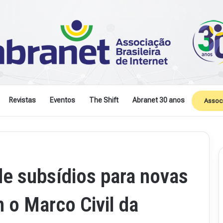
Revistas
Eventos
The Shift
Abranet 30 anos
Assoc
e subsídios para novas
 o Marco Civil da
Revista
Abranet
.