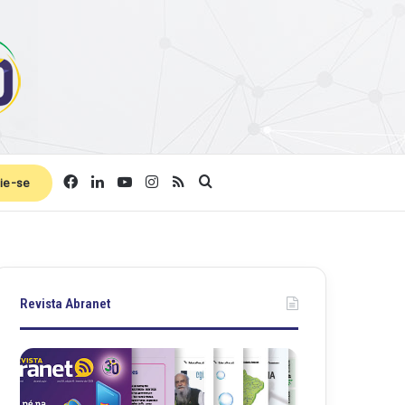
Facebook
Linkedin
YouTube
Instagram
RSS
Procurar por
ie-se
Revista Abranet
Revista
Revista
Abranet
Abranet
.
.