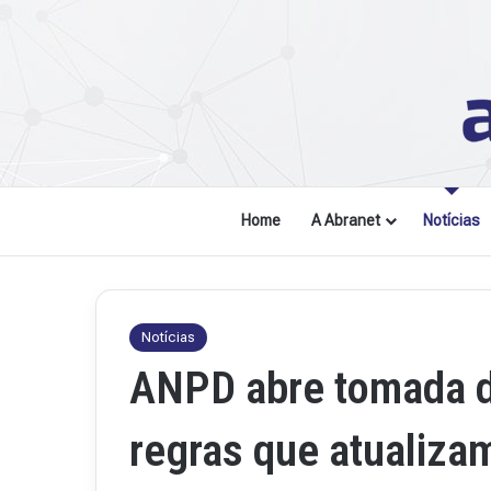
Home
A Abranet
Notícias
Notícias
ANPD abre tomada d
regras que atualizam
Revista
Abranet
.