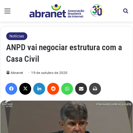
Menu
Pr
Notícias
ANPD vai negociar estrutura com a
Casa Civil
Abranet
19 de outubro de 2020
Facebook
X
Linkedin
Reddit
WhatsApp
Compartilhar via e-mail
Imprimir