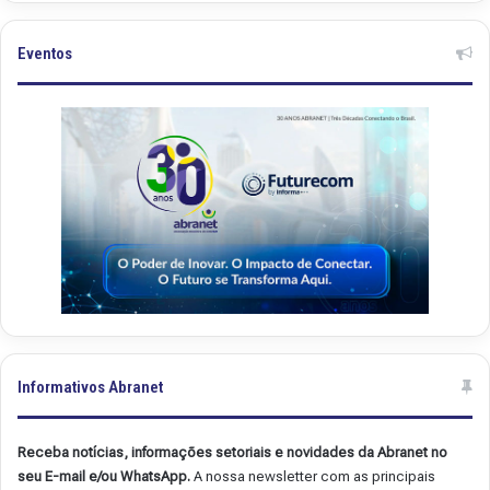
n
n
e
e
t
t
Eventos
.
.
4
4
9
8
Informativos Abranet
Receba notícias, informações setoriais e novidades da Abranet no
seu E-mail e/ou WhatsApp.
A nossa newsletter com as principais