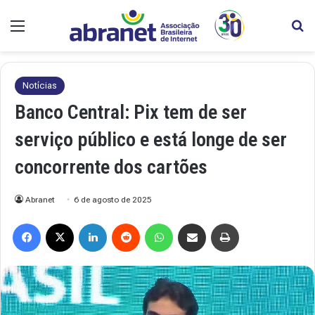
Menu
Pr
Notícias
Banco Central: Pix tem de ser
serviço público e está longe de ser
concorrente dos cartões
Abranet
6 de agosto de 2025
Facebook
X
Linkedin
Reddit
WhatsApp
Compartilhar via e-mail
Imprimir