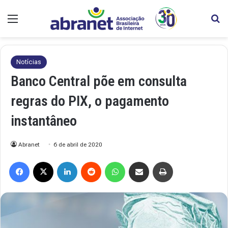
Menu
Pr
Notícias
Banco Central põe em consulta
regras do PIX, o pagamento
instantâneo
Abranet
6 de abril de 2020
Facebook
X
Linkedin
Reddit
WhatsApp
Compartilhar via e-mail
Imprimir