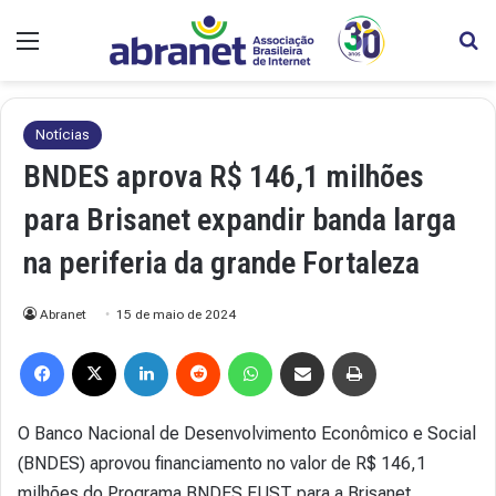
Menu
Pr
Notícias
BNDES aprova R$ 146,1 milhões
para Brisanet expandir banda larga
na periferia da grande Fortaleza
Abranet
15 de maio de 2024
Facebook
X
Linkedin
Reddit
WhatsApp
Compartilhar via e-mail
Imprimir
O Banco Nacional de Desenvolvimento Econômico e Social
(BNDES) aprovou financiamento no valor de R$ 146,1
milhões do Programa BNDES FUST para a Brisanet