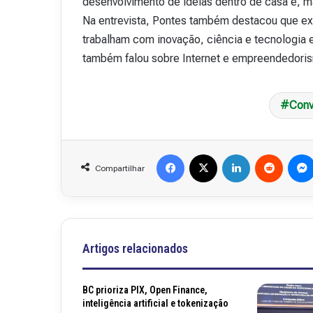
desenvolvimento de ideias dentro de casa e, ma
v
Na entrevista, Pontes também destacou que exi
i
trabalham com inovação, ciência e tecnologia 
s
t
também falou sobre Internet e empreendedori
a
A
15 de outubro de 2025
b
Conv
Revista Abranet . 
r
a
n
Facebook
X
Linkedin
Reddit
e
Compartilhar
t
.
4
8
Artigos relacionados
BC prioriza PIX, Open Finance,
inteligência artificial e tokenização