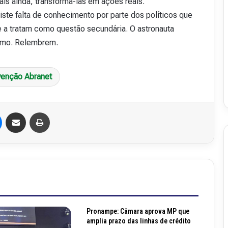
is ainda, transformá-las em ações reais.
v
ste falta de conhecimento por parte dos políticos que
i
e a tratam como questão secundária. O astronauta
s
t
smo. Relembrem.
a
A
16 de julho de 2026
b
enção Abranet
48
Revista Abranet . 50
r
a
n
Messenger
Compartilhar via e-mail
Imprimir
e
t
.
5
0
Pronampe: Câmara aprova MP que
amplia prazo das linhas de crédito