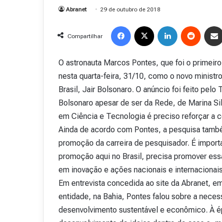
Abranet
29 de outubro de 2018
Facebook
X
Linkedin
Reddit
Compartilhar
O astronauta Marcos Pontes, que foi o primeiro
nesta quarta-feira, 31/10, como o novo ministr
Brasil, Jair Bolsonaro. O anúncio foi feito pelo
Bolsonaro apesar de ser da Rede, de Marina Sil
em Ciência e Tecnologia é preciso reforçar a
Ainda de acordo com Pontes, a pesquisa també
promoção da carreira de pesquisador. É import
promoção aqui no Brasil, precisa promover essa
em inovação e ações nacionais e internacionais
Em entrevista concedida ao site da Abranet, e
entidade, na Bahia, Pontes falou sobre a neces
desenvolvimento sustentável e econômico. À épo
R
e