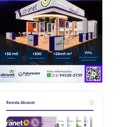
Revista Abranet
R
R
e
e