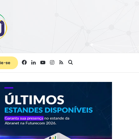
Facebook
Linkedin
YouTube
Instagram
RSS
Procurar por
ie-se