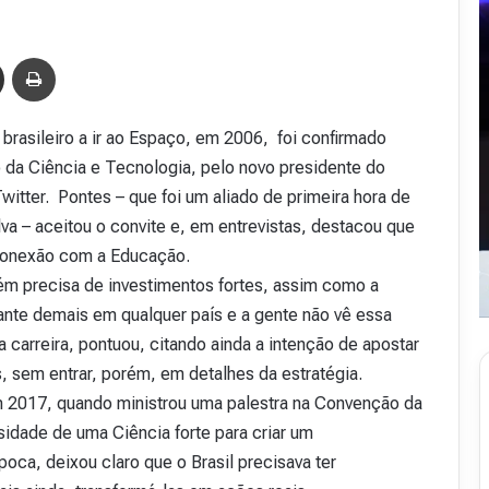
Compartilhar via e-mail
Imprimir
 brasileiro a ir ao Espaço, em 2006, foi confirmado
o da Ciência e Tecnologia, pelo novo presidente do
 Twitter. Pontes – que foi um aliado de primeira hora de
va – aceitou o convite e, em entrevistas, destacou que
 conexão com a Educação.
m precisa de investimentos fortes, assim como a
ante demais em qualquer país e a gente não vê essa
 carreira, pontuou, citando ainda a intenção de apostar
, sem entrar, porém, em detalhes da estratégia.
m 2017, quando ministrou uma palestra na Convenção da
sidade de uma Ciência forte para criar um
ca, deixou claro que o Brasil precisava ter
R
e