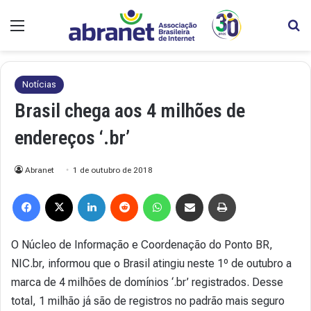
Menu
Pr
Notícias
Brasil chega aos 4 milhões de
endereços ‘.br’
Abranet
1 de outubro de 2018
Facebook
X
Linkedin
Reddit
WhatsApp
Compartilhar via e-mail
Imprimir
O Núcleo de Informação e Coordenação do Ponto BR,
NIC.br, informou que o Brasil atingiu neste 1º de outubro a
marca de 4 milhões de domínios ‘.br’ registrados. Desse
total, 1 milhão já são de registros no padrão mais seguro