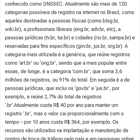
conhecido como DNSSEC. Atualmente são mais de 120
categorias possíveis de registro na internet no Brasil, como
aqueles destinadas a pessoas físicas (como blog.br,
wiki.br), a profissionais liberais (eng.br, adv.br, etc), a
pessoas jurídicas (tv.br, tur.br) e cidades (rio.br, sampa.br) e
reservadas para fins específicos (gov.br, jus.br, org.br). A
categoria mais utilizada é a genérica, que reúne registros
como ‘art.br’ ou ‘ong.br’, sendo que a mais popular entre
essas, de longe, é a categoria ‘com.br’, que soma 3,6
milhões de registros, ou 91% do total. Em seguida é a de
pessoas jurídicas, que inclui os ‘gov.br’ e ‘jus.br’, por
exemplo, e reúne 2,7% do total de registros
‘.br’.Atualmente custa R$ 40 por ano para manter um
registro ‘.br’, mas o valor cai proporcionalmente com o
tempo – por 10 anos custa R$ 364, por exemplo. Os
recursos são utilizados na implantação e manutenção de
pontos de troca de tráfego pelo país e em pesquisas sobre