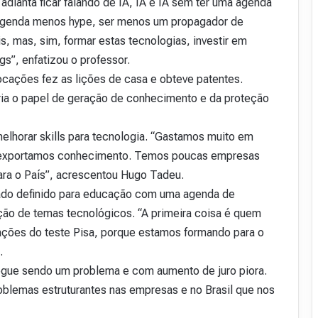
dianta ficar falando de IA, IA e IA sem ter uma agenda
 agenda menos hype, ser menos um propagador de
s, mas, sim, formar estas tecnologias, investir em
gs”, enfatizou o professor.
ocações fez as lições de casa e obteve patentes.
l seria o papel de geração de conhecimento e da proteção
 melhorar skills para tecnologia. “Gastamos muito em
o exportamos conhecimento. Temos poucas empresas
ara o País”, acrescentou Hugo Tadeu.
tado definido para educação com uma agenda de
 de temas tecnológicos. “A primeira coisa é quem
ções do teste Pisa, porque estamos formando para o
u.
segue sendo um problema e com aumento de juro piora.
lemas estruturantes nas empresas e no Brasil que nos