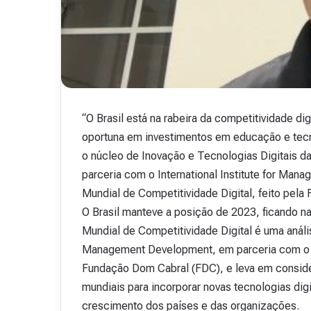
v
i
s
t
a
A
15 de outubro de 2025
b
Revista Abranet . 
r
“O Brasil está na rabeira da competitividade d
a
oportuna em investimentos em educação e tecn
n
o núcleo de Inovação e Tecnologias Digitais d
e
t
parceria com o International Institute for Ma
.
Mundial de Competitividade Digital, feito pel
4
O Brasil manteve a posição de 2023, ficando na
8
Mundial de Competitividade Digital é uma análise
Management Development, em parceria com o N
Fundação Dom Cabral (FDC), e leva em consid
mundiais para incorporar novas tecnologias di
crescimento dos países e das organizações.