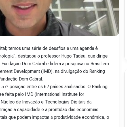
v
i
s
t
a
A
16 de julho de 2026
b
48
Revista Abranet . 50
r
igital; temos uma série de desafios e uma agenda é
a
ologia”, destacou o professor Hugo Tadeu, que dirige
n
a Fundação Dom Cabral e lidera a pesquisa no Brasil em
e
t
nagement Development (IMD), na divulgação do Ranking
.
a Fundação Dom Cabral.
5
 57ª posição entre os 67 países analisados. O Ranking
0
 feita pelo IMD (International Institute for
úcleo de Inovação e Tecnologias Digitais da
eração a capacidade e a prontidão das economias
gitais que podem impactar a produtividade econômica, o