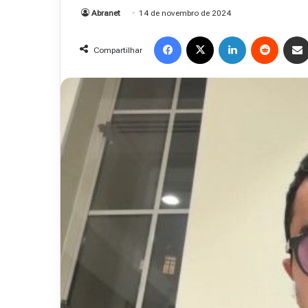
Abranet
14 de novembro de 2024
Facebook
X
Linkedin
Reddit
Compartilhar
R
e