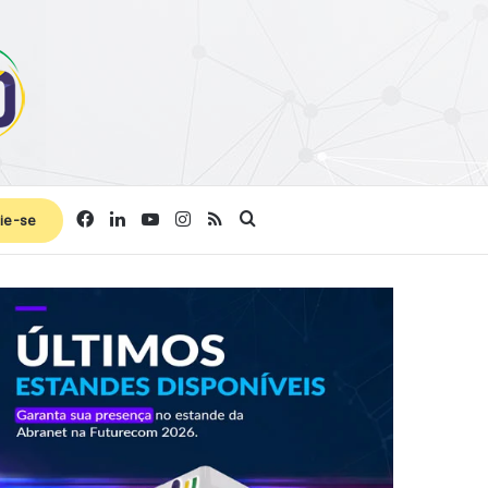
Facebook
Linkedin
YouTube
Instagram
RSS
Procurar por
ie-se