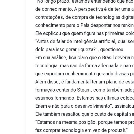
“No longo prazo, estamos entendendo que não a
de conhecimento. A perspectiva é de ter uma
contratações, de compra de tecnologias digitai
conhecimento para o País despontar nos rankin
Ele explicou que quem figura nas primeiras col
“Antes de falar de inteligência artificial, qua
dele para isso gerar riqueza?”, questionou.
Em sua análise, fica claro que o Brasil deveria
tecnologia, mas não da forma adequada e nã
que exportam conhecimento gerando divisas p
Além disso, é fundamental ter um plano de es
formação contendo Steam, como também adoção
estamos formando. Estamos nas últimas coloca
Enem e não para o desenvolvimento”, assinalo
Ele também ressaltou que o custo de capital 
“Estamos na mesma posição, porque temos prob
faz comprar tecnologia em vez de produzir.”