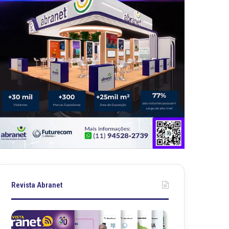
Revista Abranet
R
R
e
e