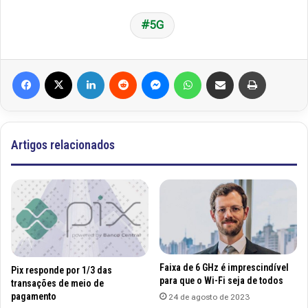
5G
Facebook
X
Linkedin
Reddit
Messenger
WhatsApp
Compartilhar via e-mail
Imprimir
Artigos relacionados
Faixa de 6 GHz é imprescindível
Pix responde por 1/3 das
para que o Wi-Fi seja de todos
transações de meio de
pagamento
24 de agosto de 2023