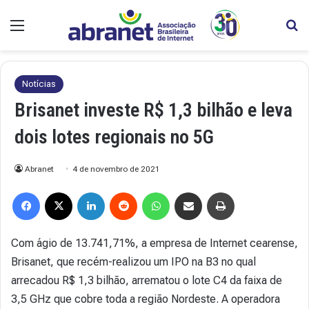
Menu
Pr
Notícias
Brisanet investe R$ 1,3 bilhão e leva
dois lotes regionais no 5G
Abranet
4 de novembro de 2021
Facebook
X
Linkedin
Reddit
WhatsApp
Compartilhar via e-mail
Imprimir
Com ágio de 13.741,71%, a empresa de Internet cearense,
Brisanet, que recém-realizou um IPO na B3 no qual
arrecadou R$ 1,3 bilhão, arrematou o lote C4 da faixa de
3,5 GHz que cobre toda a região Nordeste. A operadora