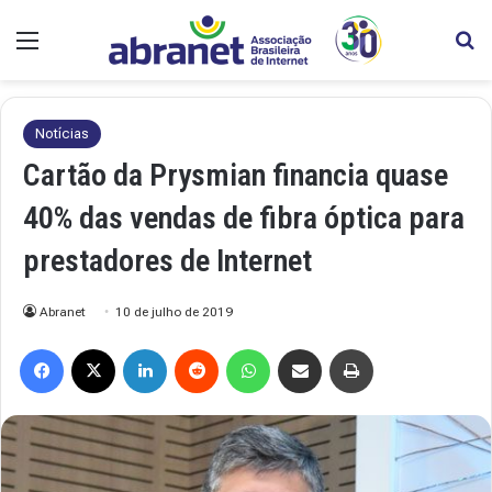
Menu
Pr
Notícias
Cartão da Prysmian financia quase
40% das vendas de fibra óptica para
prestadores de Internet
Abranet
10 de julho de 2019
Facebook
X
Linkedin
Reddit
WhatsApp
Compartilhar via e-mail
Imprimir