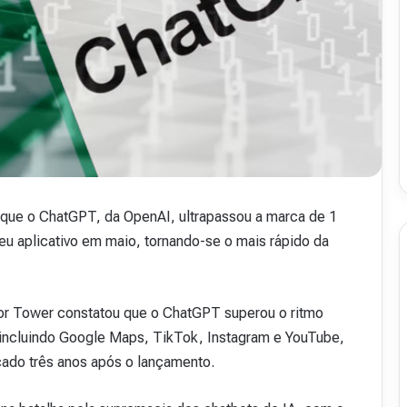
.
50
16 de julho de 2026
48
Revista Abranet . 50
que o ChatGPT, da OpenAI, ultrapassou a marca de 1
eu aplicativo em maio, tornando-se o mais rápido da
sor Tower constatou que o ChatGPT superou o ritmo
, incluindo Google Maps, TikTok, Instagram e YouTube,
çado três anos após o lançamento.