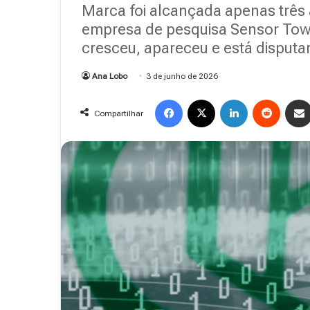
Marca foi alcançada apenas três 
empresa de pesquisa Sensor Tower
cresceu, apareceu e está disput
Ana Lobo
3 de junho de 2026
Facebook
X
Linkedin
Reddit
Compartilhar
Revista
Abranet