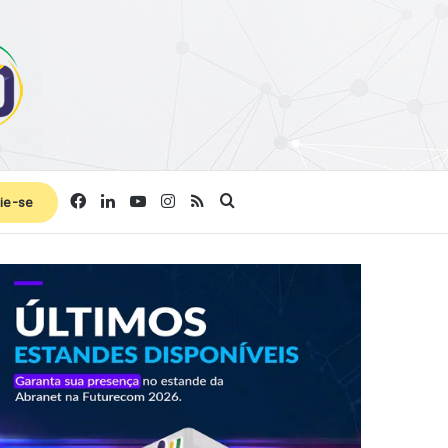
Facebook
Linkedin
YouTube
Instagram
RSS
Procurar por
ie-se