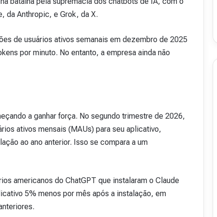
 na batalha pela supremacia dos chatbots de IA, com o
da Anthropic, e Grok, da X.
lhões de usuários ativos semanais em dezembro de 2025
tokens por minuto. No entanto, a empresa ainda não
çando a ganhar força. No segundo trimestre de 2026,
ários ativos mensais (MAUs) para seu aplicativo,
ção ao ano anterior. Isso se compara a um
ios americanos do ChatGPT que instalaram o Claude
licativo 5% menos por mês após a instalação, em
nteriores.