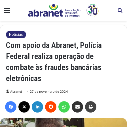
Menu
Pr
Notícias
Com apoio da Abranet, Polícia
Federal realiza operação de
combate às fraudes bancárias
eletrônicas
Abranet
27 de novembro de 2024
Facebook
X
Linkedin
Reddit
WhatsApp
Compartilhar via e-mail
Imprimir