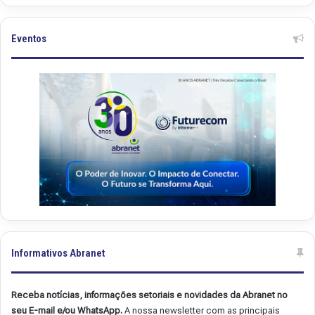
n
n
e
e
t
t
Eventos
.
.
4
4
9
8
Informativos Abranet
Receba notícias, informações setoriais e novidades da Abranet no
seu E-mail e/ou WhatsApp.
A nossa newsletter com as principais