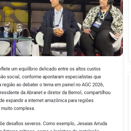
.
50
16 de julho de 2026
48
Revista Abranet . 50
lete um equilíbrio delicado entre os altos custos
são social, conforme apontaram especialistas que
 região ao debater o tema em painel no AGC 2026,
residente da Abranet e diretor da Bemol, compartilhou
de expandir a internet amazônica para regiões
é muito complexa.
impõe desafios severos. Como exemplo, Jesaias Arruda