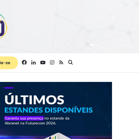
Facebook
Linkedin
YouTube
Instagram
RSS
Procurar por
ie-se