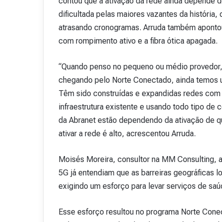
contou que a ativação da rede ainda depende de
dificultada pelas maiores vazantes da história
atrasando cronogramas. Arruda também apontou
com rompimento ativo e a fibra ótica apagada.
“Quando penso no pequeno ou médio provedor, 
chegando pelo Norte Conectado, ainda temos uma
Têm sido construídas e expandidas redes com i
infraestrutura existente e usando todo tipo de c
da Abranet estão dependendo da ativação de qu
ativar a rede é alto, acrescentou Arruda.
Moisés Moreira, consultor na MM Consulting, a
5G já entendiam que as barreiras geográficas 
exigindo um esforço para levar serviços de sa
Esse esforço resultou no programa Norte Conecta