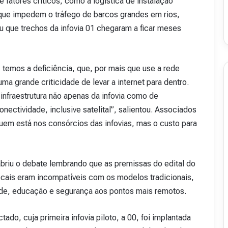
 fatores críticos, como a logística de instalação
, que impedem o tráfego de barcos grandes em rios,
 que trechos da infovia 01 chegaram a ficar meses
temos a deficiência, que, por mais que use a rede
 grande criticidade de levar a internet para dentro.
nfraestrutura não apenas da infovia como de
onectividade, inclusive satelital”, salientou. Associados
em está nos consórcios das infovias, mas o custo para
briu o debate lembrando que as premissas do edital do
locais eram incompatíveis com os modelos tradicionais,
úde, educação e segurança aos pontos mais remotos.
do, cuja primeira infovia piloto, a 00, foi implantada