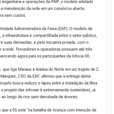
de engenharia e operações da RNP, o modelo adotado
e a manutenção da rede em um consórcio aberto,
ura sem custos.
 Entidade Administradora da Faixa (EAF). O modelo de
a infraestrutura é compartilhada entre o setor público,
r suas demandas, e pela iniciativa privada, com o
r a rede. Provedores e operadoras possuem até três
 vencendo agora para os participantes da Infovia 00.
2, que liga Manaus a Atalaia do Norte em um trajeto de 2
 Marques, CEO da EAF, afirmou que a entrega desta
projeto busca reduzir o lapso entre a instalação da fibra
 o projeto das infovias é extremamente sustentável, já
 ao longo de rios sem derrubada de árvores.
 que a 05 está “na batalha de licença com intenção de