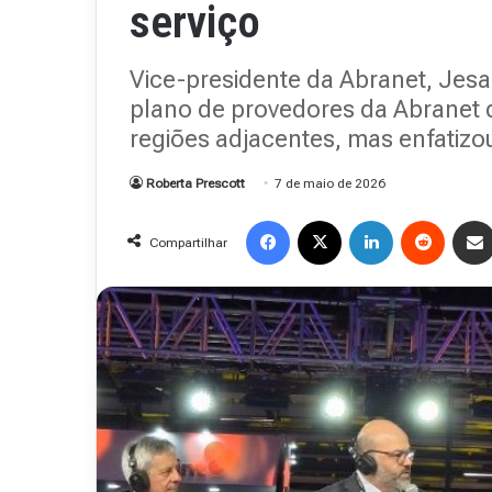
serviço
Vice-presidente da Abranet, Jesa
plano de provedores da Abranet d
regiões adjacentes, mas enfatizo
Roberta Prescott
7 de maio de 2026
Facebook
X
Linkedin
Reddit
Compartilhar
Revista
Abranet