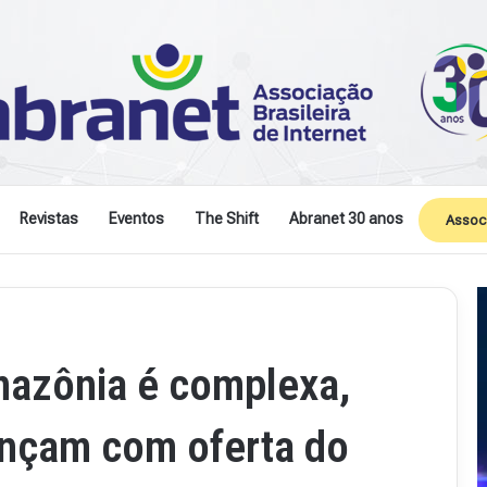
Revistas
Eventos
The Shift
Abranet 30 anos
Assoc
mazônia é complexa,
nçam com oferta do