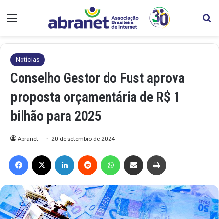
Menu
Pr
Notícias
Conselho Gestor do Fust aprova
proposta orçamentária de R$ 1
bilhão para 2025
Abranet
20 de setembro de 2024
Facebook
X
Linkedin
Reddit
WhatsApp
Compartilhar via e-mail
Imprimir