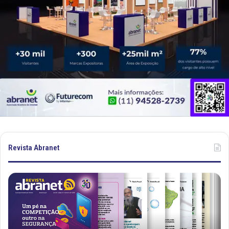
Revista Abranet
R
R
e
e
v
v
i
i
s
s