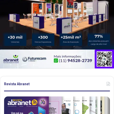
Revista Abranet
R
R
e
e
v
v