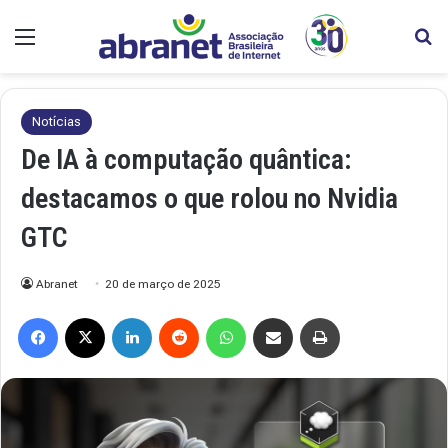
Menu
Pr
Notícias
De IA à computação quântica:
destacamos o que rolou no Nvidia
GTC
Abranet
20 de março de 2025
Facebook
X
Linkedin
Reddit
WhatsApp
Compartilhar via e-mail
Imprimir