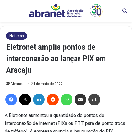
Menu
Pr
Notícias
Eletronet amplia pontos de
interconexão ao lançar PIX em
Aracaju
Abranet
24 de maio de 2022
Facebook
X
Linkedin
Reddit
WhatsApp
Compartilhar via e-mail
Imprimir
A Eletronet aumentou a quantidade de pontos de
interconexão de internet (PIXs ou PTT para de ponto troca
de tráfego). A empresa anuncia a inauguração do PIX