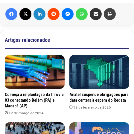
Facebook
X
Linkedin
Reddit
Messenger
WhatsApp
Compartilhar via e-mail
Imprimir
Artigos relacionados
Começa a implantação da Infovia
Anatel suspende obrigações para
03 conectando Belém (PA) e
data centers à espera do Redata
Macapá (AP)
12 de fevereiro de 2026
12 de março de 2024