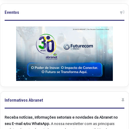
e
e
t
t
Eventos
.
.
4
4
9
8
Informativos Abranet
Receba notícias, informações setoriais e novidades da Abranet no
seu E-mail e/ou WhatsApp.
A nossa newsletter com as principais