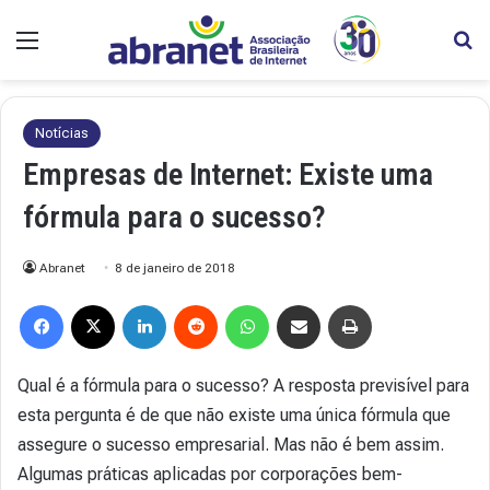
Menu
Pr
Notícias
Empresas de Internet: Existe uma
fórmula para o sucesso?
Abranet
8 de janeiro de 2018
Facebook
X
Linkedin
Reddit
WhatsApp
Compartilhar via e-mail
Imprimir
Qual é a fórmula para o sucesso? A resposta previsível para
esta pergunta é de que não existe uma única fórmula que
assegure o sucesso empresarial. Mas não é bem assim.
Algumas práticas aplicadas por corporações bem-