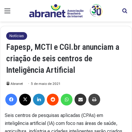
Menu
Pr
Notícias
Fapesp, MCTI e CGI.br anunciam a
criação de seis centros de
Inteligência Artificial
Abranet
5 de maio de 2021
Facebook
X
Linkedin
Reddit
WhatsApp
Compartilhar via e-mail
Imprimir
Seis centros de pesquisas aplicadas (CPAs) em
inteligência artificial (IA) com foco nas áreas de saúde,
agricultura, indústria e cidades inteligentes serão criados