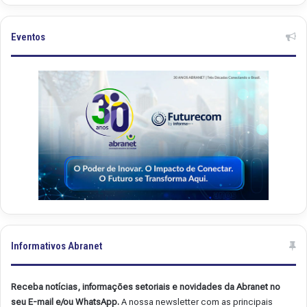
n
n
e
e
t
t
Eventos
.
.
4
4
9
8
Informativos Abranet
Receba notícias, informações setoriais e novidades da Abranet no
seu E-mail e/ou WhatsApp.
A nossa newsletter com as principais