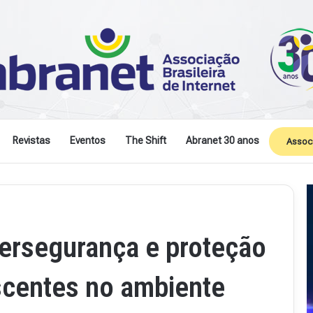
Revistas
Eventos
The Shift
Abranet 30 anos
Assoc
bersegurança e proteção
scentes no ambiente