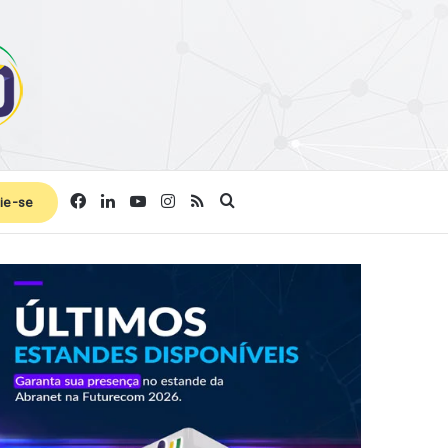
Facebook
Linkedin
YouTube
Instagram
RSS
Procurar por
ie-se