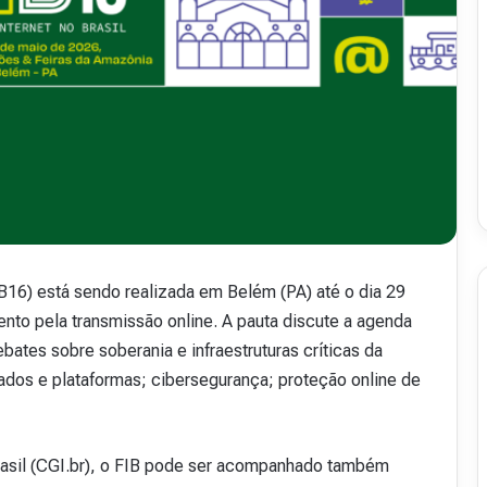
.
50
16 de julho de 2026
48
Revista Abranet . 50
IB16) está sendo realizada em Belém (PA) até o dia 29
to pela transmissão online. A pauta discute a agenda
ebates sobre soberania e infraestruturas críticas da
e dados e plataformas; cibersegurança; proteção online de
rasil (CGI.br), o FIB pode ser acompanhado também