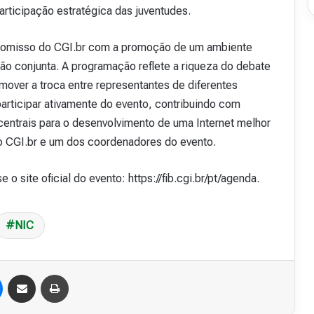
participação estratégica das juventudes.
mpromisso do CGI.br com a promoção de um ambiente
ção conjunta. A programação reflete a riqueza do debate
omover a troca entre representantes de diferentes
articipar ativamente do evento, contribuindo com
entrais para o desenvolvimento de uma Internet melhor
do CGI.br e um dos coordenadores do evento.
 site oficial do evento: https://fib.cgi.br/pt/agenda.
NIC
Messenger
Compartilhar via e-mail
Imprimir