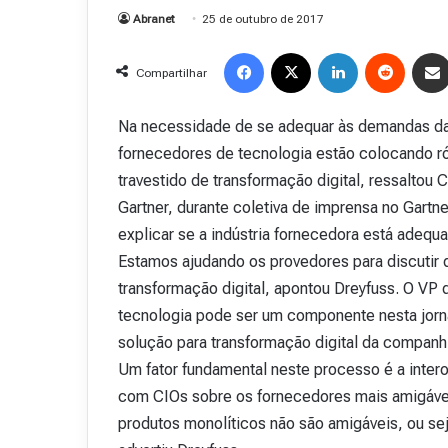
Abranet
25 de outubro de 2017
Facebook
X
Linkedin
Reddit
Compartilhar
Na necessidade de se adequar às demandas da
fornecedores de tecnologia estão colocando rót
travestido de transformação digital, ressaltou
Gartner, durante coletiva de imprensa no Gartn
explicar se a indústria fornecedora está adequ
Estamos ajudando os provedores para discutir q
transformação digital, apontou Dreyfuss. O VP d
tecnologia pode ser um componente nesta jornad
solução para transformação digital da companh
Um fator fundamental neste processo é a inter
com CIOs sobre os fornecedores mais amigávei
produtos monolíticos não são amigáveis, ou sej
R
e