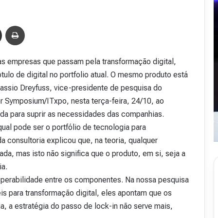
Compartilhar via e-mail
Imprimir
s empresas que passam pela transformação digital,
ulo de digital no portfolio atual. O mesmo produto está
 Cassio Dreyfuss, vice-presidente de pesquisa do
er Symposium/ITxpo, nesta terça-feira, 24/10, ao
ada para suprir as necessidades das companhias.
ual pode ser o portfólio de tecnologia para
a consultoria explicou que, na teoria, qualquer
a, mas isto não significa que o produto, em si, seja a
ia.
operabilidade entre os componentes. Na nossa pesquisa
s para transformação digital, eles apontam que os
a, a estratégia do passo de lock-in não serve mais,
R
e