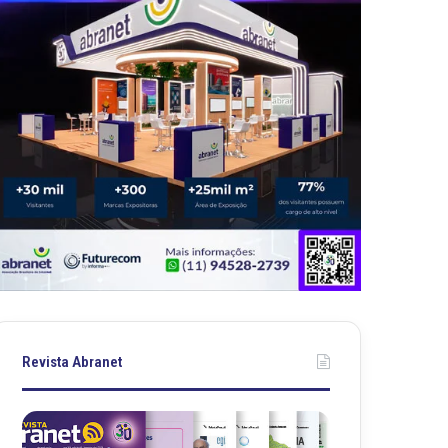
Revista Abranet
R
R
e
e