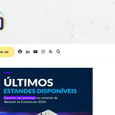
Facebook
Linkedin
YouTube
Instagram
RSS
Procurar por
ie-se