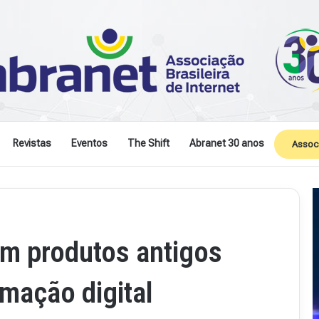
Revistas
Eventos
The Shift
Abranet 30 anos
Assoc
m produtos antigos
rmação digital