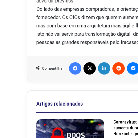
advertiu Dreyfuss.
v
Do lado das empresas compradoras, a orientação
i
fornecedor. Os CIOs dizem que querem aumenta
s
t
mas com base em uma arquitetura mais ágil e f
a
isto não vai servir para transformação digital, 
A
pessoas as grandes responsáveis pelo fracasso
15 de outubro de 2025
b
Revista Abranet . 
r
a
Facebook
X
Linkedin
Reddit
n
Compartilhar
e
t
.
4
8
Artigos relacionados
Coronavírus: 
aumenta duran
Horizonte ap