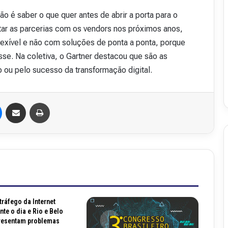
v
 é saber o que quer antes de abrir a porta para o
i
r as parcerias com os vendors nos próximos anos,
s
t
lexível e não com soluções de ponta a ponta, porque
a
disse. Na coletiva, o Gartner destacou que são as
A
 ou pelo sucesso da transformação digital.
16 de julho de 2026
b
48
Revista Abranet . 50
r
a
Messenger
Compartilhar via e-mail
Imprimir
n
e
t
.
5
0
tráfego da Internet
te o dia e Rio e Belo
resentam problemas