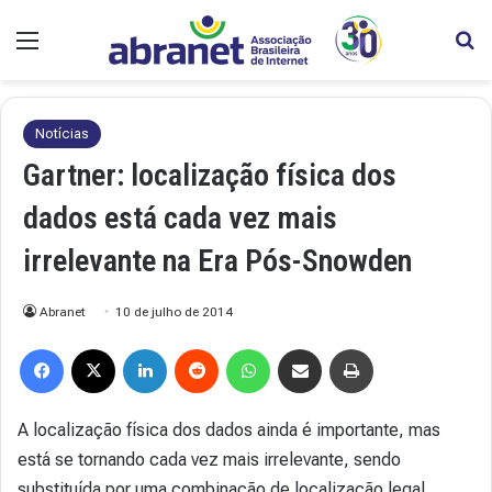
Menu
Pr
Notícias
Gartner: localização física dos
dados está cada vez mais
irrelevante na Era Pós-Snowden
Abranet
10 de julho de 2014
Facebook
X
Linkedin
Reddit
WhatsApp
Compartilhar via e-mail
Imprimir
A localização física dos dados ainda é importante, mas
está se tornando cada vez mais irrelevante, sendo
substituída por uma combinação de localização legal,