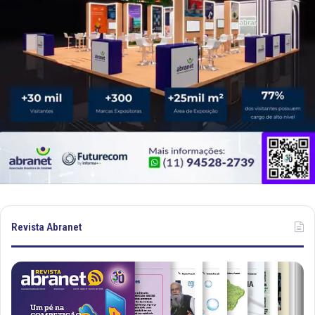
Revista Abranet
R
R
e
e
v
v
i
i