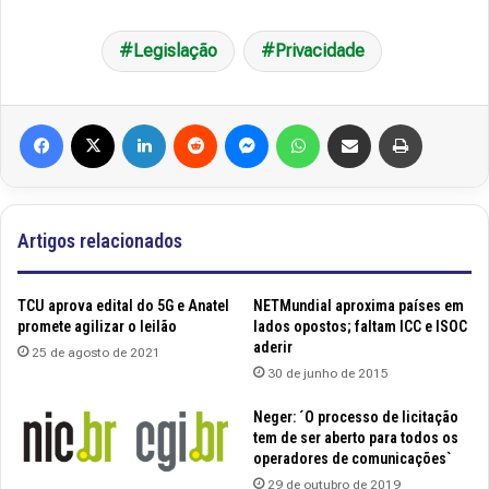
Legislação
Privacidade
Facebook
X
Linkedin
Reddit
Messenger
WhatsApp
Compartilhar via e-mail
Imprimir
Artigos relacionados
TCU aprova edital do 5G e Anatel
NETMundial aproxima países em
promete agilizar o leilão
lados opostos; faltam ICC e ISOC
aderir
25 de agosto de 2021
30 de junho de 2015
Neger: ´O processo de licitação
tem de ser aberto para todos os
operadores de comunicações`
29 de outubro de 2019