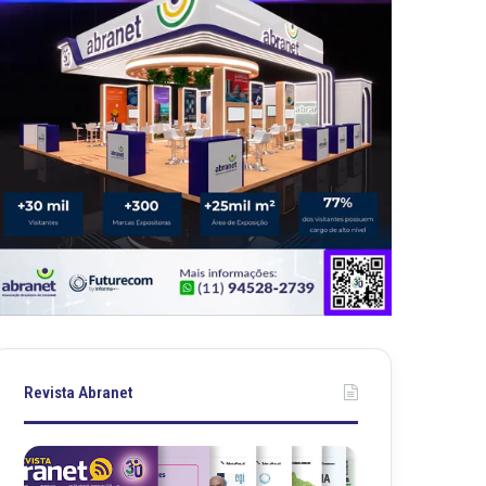
Revista Abranet
R
R
e
e