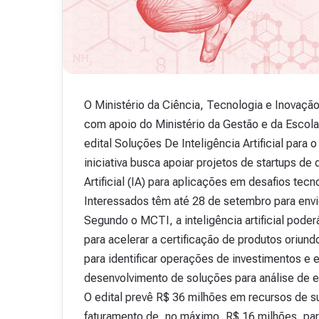
v
i
s
t
a
A
15 de outubro de 2025
b
O Ministério da Ciência, Tecnologia e Inovação
Revista Abranet . 
r
com apoio do Ministério da Gestão e da Escola
a
edital Soluções De Inteligência Artificial para
n
e
iniciativa busca apoiar projetos de startups d
t
Artificial (IA) para aplicações em desafios tec
.
Interessados têm até 28 de setembro para envi
4
Segundo o MCTI, a inteligência artificial pode
8
para acelerar a certificação de produtos oriun
para identificar operações de investimentos e 
desenvolvimento de soluções para análise de
O edital prevê R$ 36 milhões em recursos de 
faturamento de, no máximo, R$ 16 milhões, par