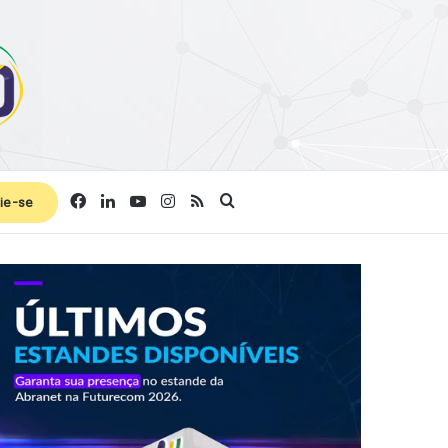
Facebook
Linkedin
YouTube
Instagram
RSS
Procurar por
ie-se