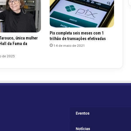
Pix completa seis meses com 1
Tarouco, única mulher
trilhão de transações efetivadas
 Hall da Fama da
14 de maio de 2021
o de 2025
Eventos
Notícias