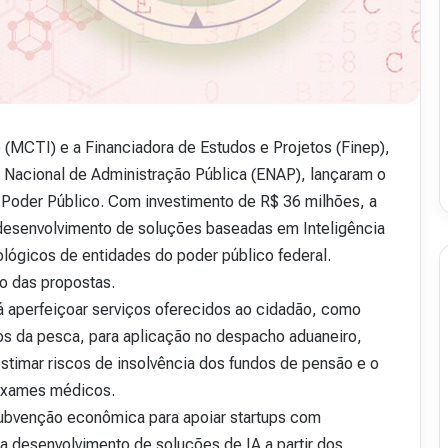
v
i
s
t
a
A
16 de julho de 2026
b
 (MCTI) e a Financiadora de Estudos e Projetos (Finep),
48
Revista Abranet . 50
r
 Nacional de Administração Pública (ENAP), lançaram o
a
 o Poder Público. Com investimento de R$ 36 milhões, a
n
e
e desenvolvimento de soluções baseadas em Inteligência
t
nológicos de entidades do poder público federal.
.
o das propostas.
5
rá aperfeiçoar serviços oferecidos ao cidadão, como
0
dos da pesca, para aplicação no despacho aduaneiro,
estimar riscos de insolvência dos fundos de pensão e o
 exames médicos.
subvenção econômica para apoiar startups com
a desenvolvimento de soluções de IA a partir dos