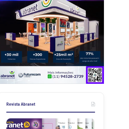
Revista Abranet
R
R
e
e