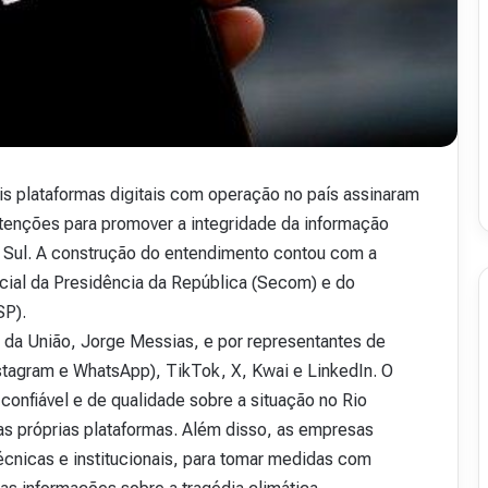
v
i
s
t
a
A
16 de julho de 2026
b
48
Revista Abranet . 50
r
is plataformas digitais com operação no país assinaram
a
ntenções para promover a integridade da informação
n
e
o Sul. A construção do entendimento contou com a
t
ial da Presidência da República (Secom) e do
.
SP).
5
0
 da União, Jorge Messias, e por representantes de
tagram e WhatsApp), TikTok, X, Kwai e LinkedIn. O
confiável e de qualidade sobre a situação no Rio
s próprias plataformas. Além disso, as empresas
cnicas e institucionais, para tomar medidas com