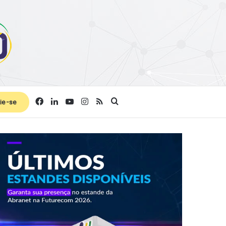
Facebook
Linkedin
YouTube
Instagram
RSS
Procurar por
ie-se