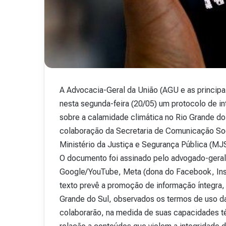
v
i
s
t
a
A
15 de outubro de 2025
b
Revista Abranet . 
r
A Advocacia-Geral da União (AGU e as principa
a
nesta segunda-feira (20/05) um protocolo de i
n
e
sobre a calamidade climática no Rio Grande d
t
colaboração da Secretaria de Comunicação Soc
.
Ministério da Justiça e Segurança Pública (MJ
4
8
O documento foi assinado pelo advogado-geral
Google/YouTube, Meta (dona do Facebook, Ins
texto prevê a promoção de informação íntegra, 
Grande do Sul, observados os termos de uso da
colaborarão, na medida de suas capacidades té