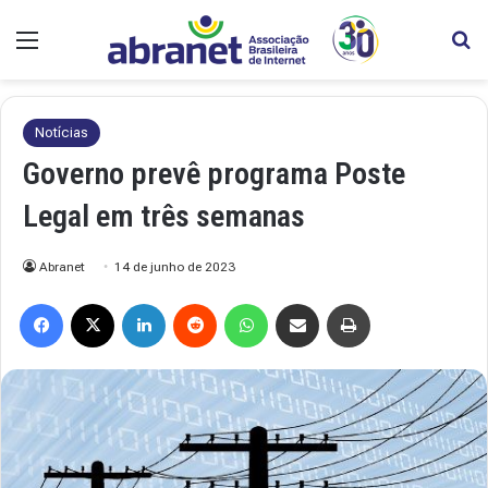
Menu
Pr
Notícias
Governo prevê programa Poste
Legal em três semanas
Abranet
14 de junho de 2023
Facebook
X
Linkedin
Reddit
WhatsApp
Compartilhar via e-mail
Imprimir