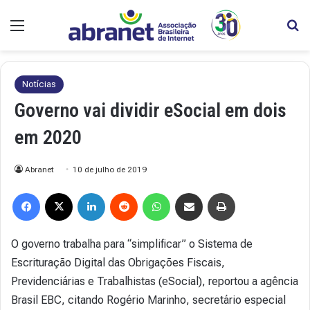
Menu
Pr
Notícias
Governo vai dividir eSocial em dois
em 2020
Abranet
10 de julho de 2019
Facebook
X
Linkedin
Reddit
WhatsApp
Compartilhar via e-mail
Imprimir
O governo trabalha para “simplificar” o Sistema de
Escrituração Digital das Obrigações Fiscais,
Previdenciárias e Trabalhistas (eSocial), reportou a agência
Brasil EBC, citando Rogério Marinho, secretário especial