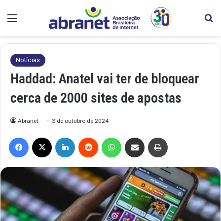
Menu
Pr
Notícias
Haddad: Anatel vai ter de bloquear
cerca de 2000 sites de apostas
Abranet
3 de outubro de 2024
Facebook
X
Linkedin
Reddit
WhatsApp
Compartilhar via e-mail
Imprimir