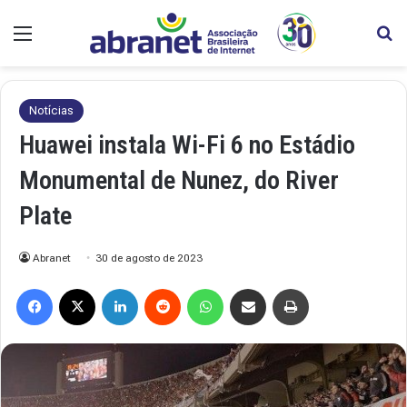
Menu
Pr
Notícias
Huawei instala Wi-Fi 6 no Estádio
Monumental de Nunez, do River
Plate
Abranet
30 de agosto de 2023
Facebook
X
Linkedin
Reddit
WhatsApp
Compartilhar via e-mail
Imprimir