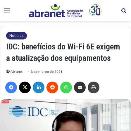
Menu
Pr
Notícias
IDC: benefícios do Wi-Fi 6E exigem
a atualização dos equipamentos
Abranet
3 de março de 2021
Facebook
X
Linkedin
Reddit
WhatsApp
Compartilhar via e-mail
Imprimir