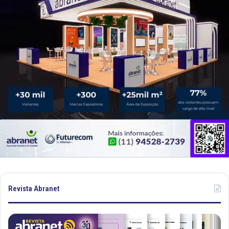
Revista Abranet
R
R