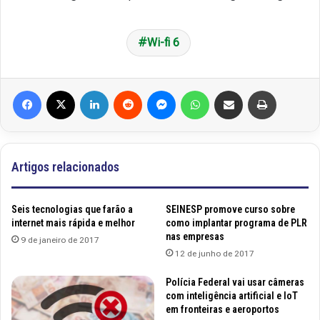
Wi-fi 6
Facebook
X
Linkedin
Reddit
Messenger
WhatsApp
Compartilhar via e-mail
Imprimir
Artigos relacionados
Seis tecnologias que farão a
SEINESP promove curso sobre
internet mais rápida e melhor
como implantar programa de PLR
nas empresas
9 de janeiro de 2017
12 de junho de 2017
Polícia Federal vai usar câmeras
com inteligência artificial e IoT
em fronteiras e aeroportos