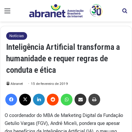
Menu
Pr
Notícias
Inteligência Artificial transforma a
humanidade e requer regras de
conduta e ética
Abranet
15 de fevereiro de 2019
Facebook
X
Linkedin
Reddit
WhatsApp
Compartilhar via e-mail
Imprimir
O coordenador do MBA de Marketing Digital da Fundação
Getulio Vargas (FGV), André Miceli, pondera que apesar
dos benefícios da Inteligência Artificial (IA), o mau uso