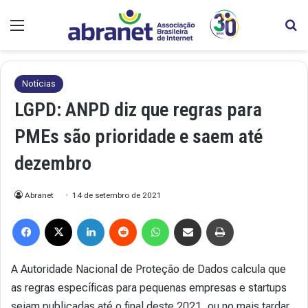
Menu
Pr
Notícias
LGPD: ANPD diz que regras para
PMEs são prioridade e saem até
dezembro
Abranet
14 de setembro de 2021
Facebook
X
Linkedin
Reddit
WhatsApp
Compartilhar via e-mail
Imprimir
A Autoridade Nacional de Proteção de Dados calcula que
as regras específicas para pequenas empresas e startups
sejam publicadas até o final deste 2021, ou no mais tardar