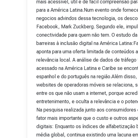
mais acessível, útil e de fácil compreensão pa
v
para a América Latina.Num evento onde fornec
i
negocios advindos dessa tecnologia, os desco
s
t
Facebook, Mark Zuckberg. Segundo ele, impulsi
a
conectividade para quem não tem. O estudo da
A
barreiras à inclusão digital na América Latina:
15 de outubro de 2025
b
Revista Abranet . 
r
aponta para uma oferta limitada de conteúdos at
a
relevância local. A análise de dados de tráfe
n
acessado na América Latina e Caribe se encont
e
espanhol e do português na região.Além disso, 
t
.
websites de operadoras móveis se relaciona, s
4
entre os que não usam a internet, porque acre
8
entretenimento, e oculta a relevância e o pote
Na pesquisa realizada junto aos consumidores
fator mais importante que o custo e outros as
digitais: Enquanto os índices de alfabetização
média global, continua existindo uma lacuna e