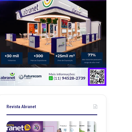
Revista Abranet
R
R
e
e