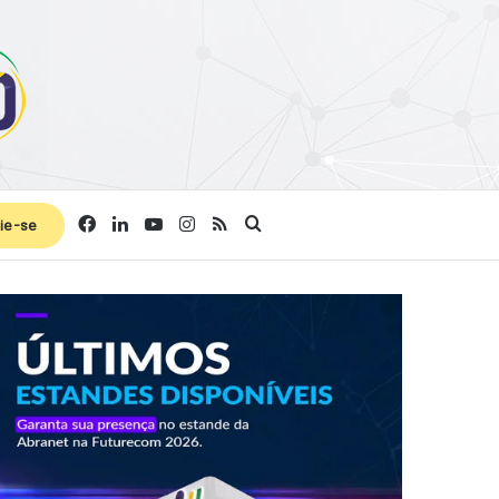
Facebook
Linkedin
YouTube
Instagram
RSS
Procurar por
ie-se