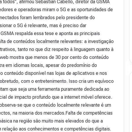
ra todos”, afirmou Sebastián Cabello, diretor da GSMA
v
edores e operadoras miram o 5G e as oportunidades de
i
nectados foram lembrados pelo presidente do
s
t
onar o 5G é relevante, mas é preciso dar
a
 GSMA respalda essa tese e aponta as principais
A
Falta de conteúdos localmente relevantes: a investigação
16 de julho de 2026
b
48
Revista Abranet . 50
r
rativos, tanto no que diz respeito à linguagem quanto à
a
go web mostra que menos de 30 por cento do conteúdo
n
ra em idiomas locais, apesar do predomínio do
e
o conteúdo disponível nas lojas de aplicativos e nos
t
.
obretudo, com o entretenimento. Isso cria um equívoco
5
ditam que seja uma ferramenta puramente dedicada ao
0
ncial de impacto profundo que a internet móvel oferece.
 observa-se que o conteúdo localmente relevante é um
pectos, na maioria dos mercados.Falta de competências
 básica na região são muito mais elevados do que a
m relação aos conhecimentos e competências digitais.