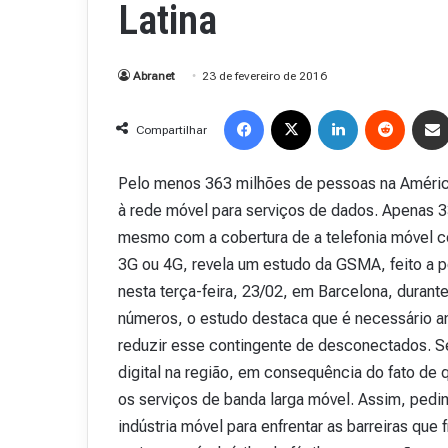
Latina
Abranet
23 de fevereiro de 2016
Facebook
X
Linkedin
Reddit
Compartilhar
Pelo menos 363 milhões de pessoas na Améric
à rede móvel para serviços de dados. Apenas 3
mesmo com a cobertura de a telefonia móvel ce
3G ou 4G, revela um estudo da GSMA, feito a 
nesta terça-feira, 23/02, em Barcelona, dura
números, o estudo destaca que é necessário am
reduzir esse contingente de desconectados. Se 
digital na região, em consequência do fato d
os serviços de banda larga móvel. Assim, ped
R
indústria móvel para enfrentar as barreiras que
e