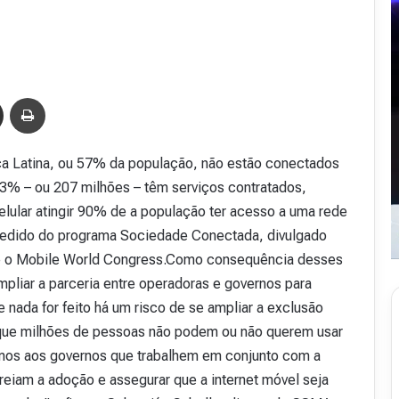
Compartilhar via e-mail
Imprimir
a Latina, ou 57% da população, não estão conectados
3% – ou 207 milhões – têm serviços contratados,
lular atingir 90% de a população ter acesso a uma rede
pedido do programa Sociedade Conectada, divulgado
nte o Mobile World Congress.Como consequência desses
pliar a parceria entre operadoras e governos para
nada for feito há um risco de se ampliar a exclusão
e que milhões de pessoas não podem ou não querem usar
imos aos governos que trabalhem em conjunto com a
R
 freiam a adoção e assegurar que a internet móvel seja
e