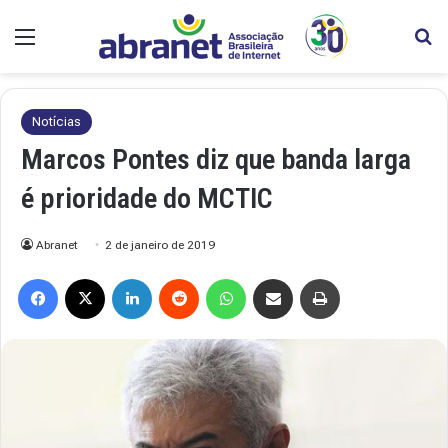
Menu
Pr
Notícias
Marcos Pontes diz que banda larga
é prioridade do MCTIC
Abranet
2 de janeiro de 2019
Facebook
X
Linkedin
Reddit
WhatsApp
Compartilhar via e-mail
Imprimir