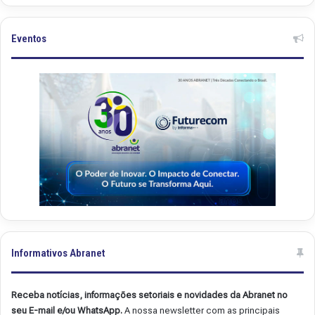
n
n
e
e
t
t
Eventos
.
.
4
4
9
8
Informativos Abranet
Receba notícias, informações setoriais e novidades da Abranet no
seu E-mail e/ou WhatsApp.
A nossa newsletter com as principais