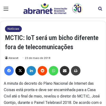
Menu
Pr
Notícias
MCTIC: IoT será um bicho diferente
fora de telecomunicações
Abranet
23 de maio de 2018
Facebook
X
Linkedin
Reddit
WhatsApp
Compartilhar via e-mail
Imprimir
A minuta do decreto do Plano Nacional de Internet das
Coisas está pronta e deve ser encaminhada para a Casa
Civil até o final de maio, revelou o diretor do MCTIC, José
Gontijo, durante o Painel Telebrasil 2018. De acordo com o