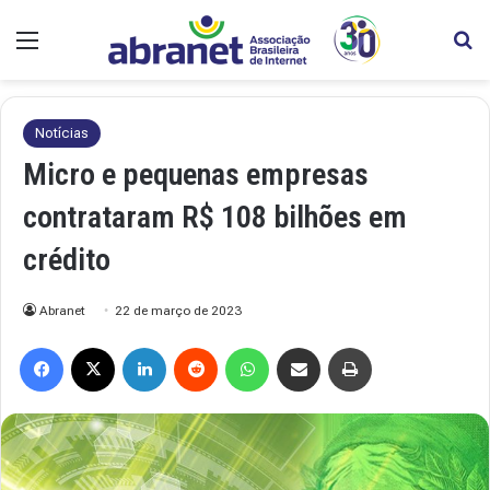
Menu
Pr
Notícias
Micro e pequenas empresas
contrataram R$ 108 bilhões em
crédito
Abranet
22 de março de 2023
Facebook
X
Linkedin
Reddit
WhatsApp
Compartilhar via e-mail
Imprimir