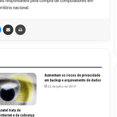
onais responsáveis pela compra de computadores em
v
ritório nacional.
i
s
t
Messenger
Compartilhar via e-mail
Imprimir
a
A
16 de julho de 2026
b
48
Revista Abranet . 50
r
a
n
e
t
.
Aumentam os riscos de privacidade
5
em backup e arquivamento de dados
0
22 de julho de 2019
natel trata de
internet e da cobrança