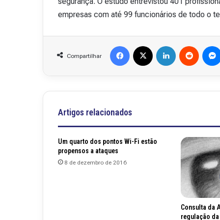
segurança. O estudo entrevistou 401 profissi
v
empresas com até 99 funcionários de todo o ter
i
s
t
Facebook
X
Linkedin
Reddit
a
Compartilhar
A
15 de outubro de 2025
b
Revista Abranet . 
r
a
n
Artigos relacionados
e
t
.
Um quarto dos pontos Wi-Fi estão
4
propensos a ataques
8
8 de dezembro de 2016
Consulta da A
regulação da 