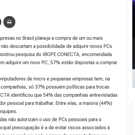
Compartilhar via e-mail
Imprimir
resas no Brasil planeja a compra de um ou mais
ão descartam a possibilidade de adquirir novos PCs
o mostrou pesquisa do IBOPE CONECTA, encomendada
rem adquirir um novo PC, 57% estão dispostas a comprar
omputadores de micro e pequenas empresas tem, na
s companhias, só 37% possuem políticas para trocas
CTA identificou que 54% das companhias entrevistadas
 pessoal para trabalhar. Entre elas, a maioria (44%)
equipes.
das não autorizam o uso de PCs pessoais para o
incipal preocupação é a de evitar riscos associados à
R
e