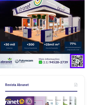
Revista Abranet
R
R
e
e