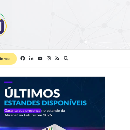
Facebook
Linkedin
YouTube
Instagram
RSS
Procurar por
ie-se