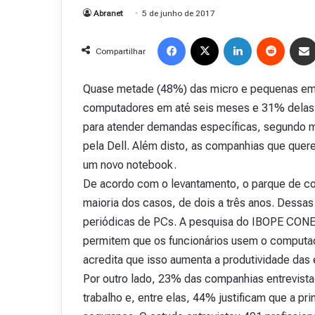
Abranet
5 de junho de 2017
Facebook
X
Linkedin
Reddit
Compartilhar
Quase metade (48%) das micro e pequenas emp
computadores em até seis meses e 31% delas n
para atender demandas específicas, segund
pela Dell. Além disto, as companhias que que
um novo notebook.
De acordo com o levantamento, o parque de c
maioria dos casos, de dois a três anos. Dessa
periódicas de PCs. A pesquisa do IBOPE CONE
permitem que os funcionários usem o computador
acredita que isso aumenta a produtividade das 
Por outro lado, 23% das companhias entrevista
trabalho e, entre elas, 44% justificam que a pr
R
e