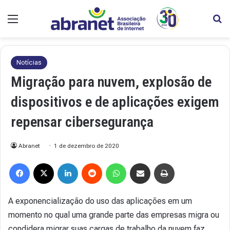
Menu
Pr
Notícias
Migração para nuvem, explosão de
dispositivos e de aplicações exigem
repensar cibersegurança
Abranet
1 de dezembro de 2020
Facebook
X
Linkedin
Reddit
WhatsApp
Compartilhar via e-mail
Imprimir
A exponencialização do uso das aplicações em um
momento no qual uma grande parte das empresas migra ou
condidera migrar suas cargas de trabalho da nuvem faz