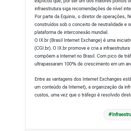
explicou que, por ser um dos maiores pontos d
v
infraestrutura siga recomendações de nível int
i
Por parte da Equinix, o diretor de operações,
s
t
construídos sob o conceito de neutralidade 
a
plataforma de interconexão mundial.
A
O IX.br (Brasil Internet Exchange) é uma iniciat
15 de outubro de 2025
b
Revista Abranet . 
(CGI.br). O IX.br promove e cria a infraestrutur
r
a
compõem a Internet no Brasil. Com pico de tráfe
n
ultrapassaram 100% de crescimento em um an
e
t
.
Entre as vantagens dos Internet Exchanges estã
4
um conteúdo da Internet), a organização da infr
8
custos, uma vez que o tráfego é resolvido dire
Infraestr