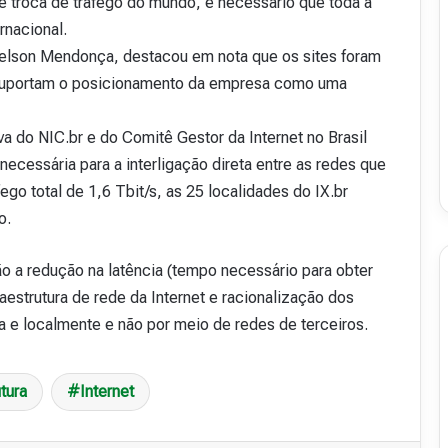
e troca de tráfego do mundo, é necessário que toda a
v
ernacional.
i
 Nelson Mendonça, destacou em nota que os sites foram
s
t
e suportam o posicionamento da empresa como uma
a
A
iva do NIC.br e do Comitê Gestor da Internet no Brasil
16 de julho de 2026
b
48
Revista Abranet . 50
a necessária para a interligação direta entre as redes que
r
a
go total de 1,6 Tbit/s, as 25 localidades do IX.br
n
o.
e
t
.
o a redução na latência (tempo necessário para obter
5
aestrutura de rede da Internet e racionalização dos
0
ta e localmente e não por meio de redes de terceiros.
utura
Internet