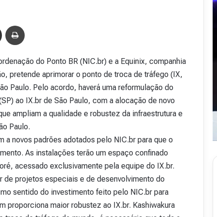
Compartilhar via e-mail
Imprimir
rdenação do Ponto BR (NIC.br) e a Equinix, companhia
o, pretende aprimorar o ponto de troca de tráfego (IX,
São Paulo. Pelo acordo, haverá uma reformulação do
(SP) ao IX.br de São Paulo, com a alocação de novo
ue ampliam a qualidade e robustez da infraestrutura e
São Paulo.
 a novos padrões adotados pelo NIC.br para que o
imento. As instalações terão um espaço confinado
oré, acessado exclusivamente pela equipe do IX.br.
or de projetos especiais e de desenvolvimento do
o sentido do investimento feito pelo NIC.br para
m proporciona maior robustez ao IX.br. Kashiwakura
R
e