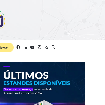
Facebook
Linkedin
YouTube
Instagram
RSS
Procurar por
ie-se