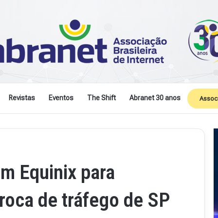
Revistas
Eventos
The Shift
Abranet 30 anos
Assoc
m Equinix para
troca de tráfego de SP