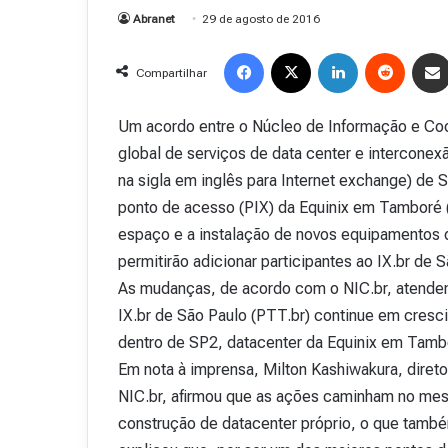
Abranet
29 de agosto de 2016
Facebook
X
Linkedin
Reddit
Compartilhar
Um acordo entre o Núcleo de Informação e Coo
global de serviços de data center e interconexã
na sigla em inglês para Internet exchange) de 
ponto de acesso (PIX) da Equinix em Tamboré 
espaço e a instalação de novos equipamentos q
permitirão adicionar participantes ao IX.br de 
As mudanças, de acordo com o NIC.br, atendem
IX.br de São Paulo (PTT.br) continue em cresc
dentro de SP2, datacenter da Equinix em Tamb
Em nota à imprensa, Milton Kashiwakura, diret
NIC.br, afirmou que as ações caminham no mesm
construção de datacenter próprio, o que també
R
e