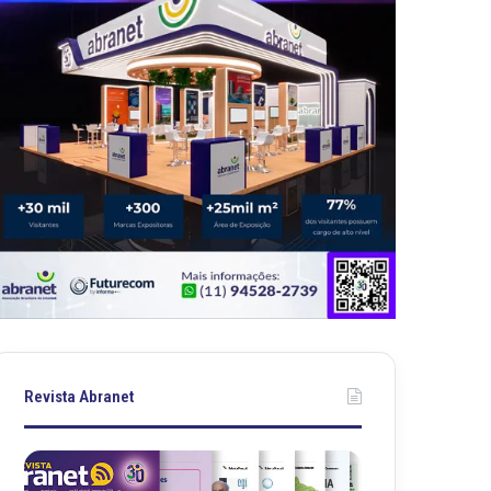
Revista Abranet
R
R
e
e