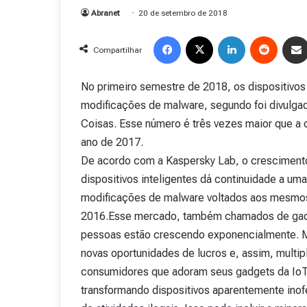
Abranet
20 de setembro de 2018
Facebook
X
Linkedin
Reddit
Compartilhar
No primeiro semestre de 2018, os dispositivo
modificações de malware, segundo foi divulgad
Coisas. Esse número é três vezes maior que a 
ano de 2017.
De acordo com a Kaspersky Lab, o crescimento
dispositivos inteligentes dá continuidade a u
modificações de malware voltados aos mesmos
2016.Esse mercado, também chamados de gadget
pessoas estão crescendo exponencialmente. M
novas oportunidades de lucros e, assim, multip
consumidores que adoram seus gadgets da IoT
transformando dispositivos aparentemente inof
R
e