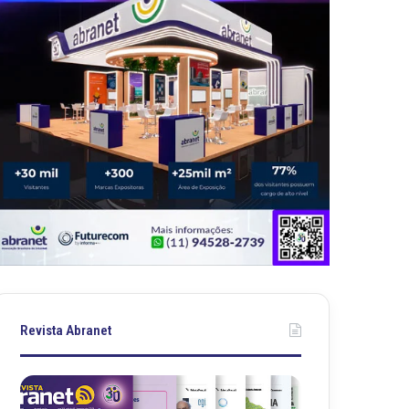
Revista Abranet
R
R
e
e