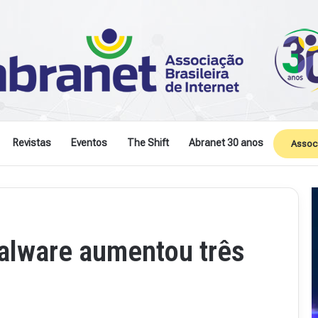
Revistas
Eventos
The Shift
Abranet 30 anos
Assoc
lware aumentou três