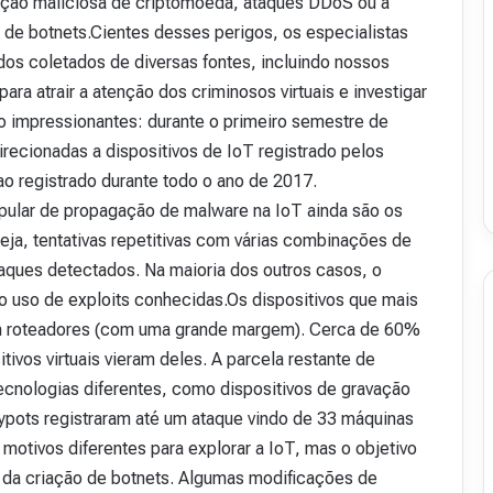
eração maliciosa de criptomoeda, ataques DDoS ou a
v
s de botnets.Cientes desses perigos, os especialistas
i
os coletados de diversas fontes, incluindo nossos
s
t
ara atrair a atenção dos criminosos virtuais e investigar
a
ão impressionantes: durante o primeiro semestre de
A
ecionadas a dispositivos de IoT registrado pelos
16 de julho de 2026
b
48
Revista Abranet . 50
ao registrado durante todo o ano de 2017.
r
a
pular de propagação de malware na IoT ainda são os
n
eja, tentativas repetitivas com várias combinações de
e
ques detectados. Na maioria dos outros casos, o
t
.
o uso de exploits conhecidas.Os dispositivos que mais
5
m roteadores (com uma grande margem). Cerca de 60%
0
tivos virtuais vieram deles. A parcela restante de
ecnologias diferentes, como dispositivos de gravação
eypots registraram até um ataque vindo de 33 máquinas
 motivos diferentes para explorar a IoT, mas o objetivo
 da criação de botnets. Algumas modificações de