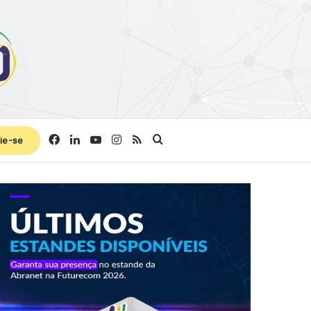
Facebook
Linkedin
YouTube
Instagram
RSS
Procurar por
ie-se