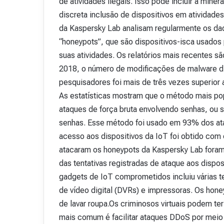
de atividades ilegais. Isso pode incluir a min
v
discreta inclusão de dispositivos em atividade
i
da Kaspersky Lab analisam regularmente os dad
s
t
“honeypots”, que são dispositivos-isca usados p
a
suas atividades. Os relatórios mais recentes s
A
2018, o número de modificações de malware dir
15 de outubro de 2025
b
Revista Abranet . 
pesquisadores foi mais de três vezes superior 
r
a
As estatísticas mostram que o método mais po
n
ataques de força bruta envolvendo senhas, ou s
e
senhas. Esse método foi usado em 93% dos ata
t
.
acesso aos dispositivos da IoT foi obtido com 
4
atacaram os honeypots da Kaspersky Lab fora
8
das tentativas registradas de ataque aos disposi
gadgets de IoT comprometidos incluiu várias t
de vídeo digital (DVRs) e impressoras. Os hon
de lavar roupa.Os criminosos virtuais podem ter
mais comum é facilitar ataques DDoS por meio