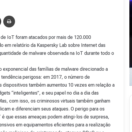
Compartilhar via e-mail
Imprimir
s de IoT foram atacados por mais de 120.000
o em relatório da Kaspersky Lab sobre Internet das
quantidade de malware observada na IoT durante todo o
 exponencial das famílias de malware direcionado a
ma tendência perigosa: em 2017, o número de
 dispositivos também aumentou 10 vezes em relação a
s “inteligentes”, e seu papel no dia a dia das
as, com isso, os criminosos virtuais também ganham
licam e diferenciam seus ataques. O perigo para os
 é que essas ameaças podem atingi-los de surpresa,
ensivos em equipamentos eficientes para a realização
R
e