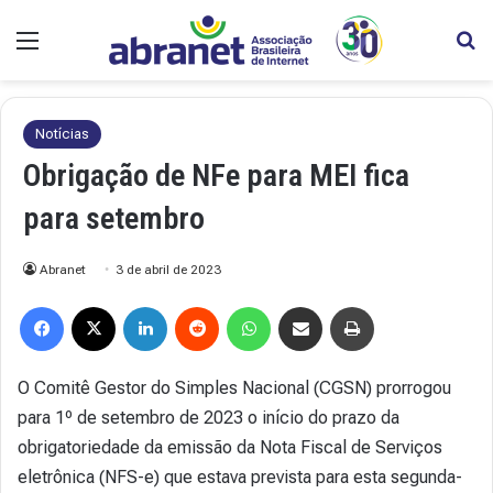
Menu
Pr
Notícias
Obrigação de NFe para MEI fica
para setembro
Abranet
3 de abril de 2023
Facebook
X
Linkedin
Reddit
WhatsApp
Compartilhar via e-mail
Imprimir
O Comitê Gestor do Simples Nacional (CGSN) prorrogou
para 1º de setembro de 2023 o início do prazo da
obrigatoriedade da emissão da Nota Fiscal de Serviços
eletrônica (NFS-e) que estava prevista para esta segunda-