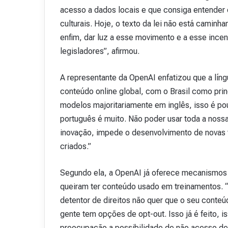
acesso a dados locais e que consiga entender ca
culturais. Hoje, o texto da lei não está caminh
enfim, dar luz a esse movimento e a esse incen
legisladores”, afirmou.
A representante da OpenAI enfatizou que a lí
conteúdo online global, com o Brasil como prin
modelos majoritariamente em inglês, isso é po
português é muito. Não poder usar toda a nossa
inovação, impede o desenvolvimento de novas
criados.”
Segundo ela, a OpenAI já oferece mecanismos d
queiram ter conteúdo usado em treinamentos.
detentor de direitos não quer que o seu conteú
gente tem opções de opt-out. Isso já é feito, i
preocupação a possibilidade de não acesso de 