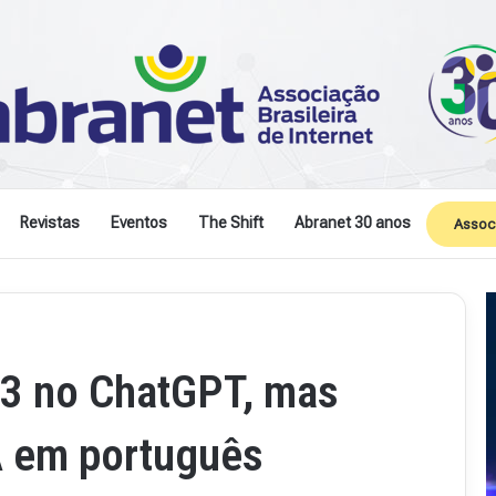
Revistas
Eventos
The Shift
Abranet 30 anos
Assoc
p 3 no ChatGPT, mas
IA em português