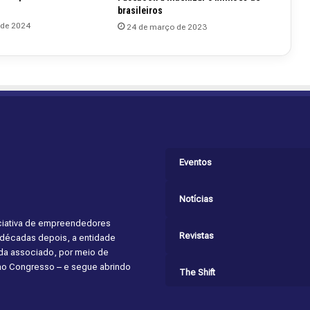
brasileiros
 de 2024
24 de março de 2023
Eventos
Notícias
niciativa de empreendedores
Revistas
s décadas depois, a entidade
cada associado, por meio de
 ao Congresso – e segue abrindo
The Shift