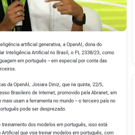
v
i
s
t
a
A
16 de julho de 2026
b
ligência artificial generativa, a OpenAI, dona do
48
Revista Abranet . 50
r
ar Inteligência Artificial no Brasil, o PL 2338/23, como
a
linguagem em português – em especial por conta das
n
e
rceiros.
t
.
as da OpenAI, Josiara Diniz, que na quinta, 22/5,
5
esso Brasileiro de Internet, promovido pela Abranet, em
0
ue mais usam a ferramenta no mundo – o terceiro país no
português pode ser desprezado.
 o treinamento dos modelos em português, isso está
 Artificial que visa treinar modelos em português, com