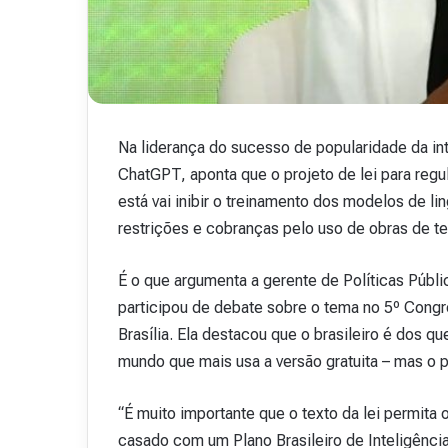
v
i
s
t
a
A
15 de outubro de 2025
b
Na liderança do sucesso de popularidade da inte
Revista Abranet . 
r
ChatGPT, aponta que o projeto de lei para regul
a
está vai inibir o treinamento dos modelos de 
n
e
restrições e cobranças pelo uso de obras de te
t
.
É o que argumenta a gerente de Políticas Públic
4
participou de debate sobre o tema no 5º Congr
8
Brasília. Ela destacou que o brasileiro é dos q
mundo que mais usa a versão gratuita – mas o 
“É muito importante que o texto da lei permita
casado com um Plano Brasileiro de Inteligência