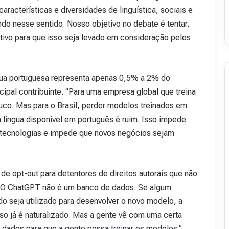
racterísticas e diversidades de linguística, sociais e
ando nesse sentido. Nosso objetivo no debate é tentar,
tivo para que isso seja levado em consideração pelos
ngua portuguesa representa apenas 0,5% a 2% do
cipal contribuinte. “Para uma empresa global que treina
uco. Mas para o Brasil, perder modelos treinados em
 língua disponível em português é ruim. Isso impede
 tecnologias e impede que novos negócios sejam
e opt-out para detentores de direitos autorais que não
 “O ChatGPT não é um banco de dados. Se algum
do seja utilizado para desenvolver o novo modelo, a
sso já é naturalizado. Mas a gente vê com uma certa
dados para que a gente possa treinar os modelos.”