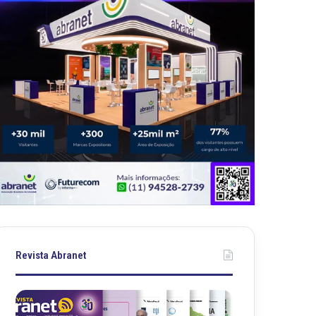
Revista Abranet
R
R
e
e