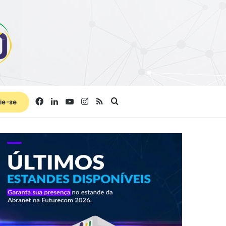
Facebook
Linkedin
YouTube
Instagram
RSS
Procurar por
ie-se