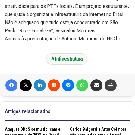
atratividade para os PTTs locais. É um projeto estruturante,
que ajuda a organizar a infraestrutura da internet no Brasil.
Não é adequado que tudo esteja concentrado em São
Paulo, Rio e Fortaleza”, assinalou Moreiras.
Assista à apresentação de Antonio Moreiras, do NIC.br.
Infraestrutura
Facebook
X
Linkedin
Reddit
Messenger
WhatsApp
Compartilhar via e-mail
Imprimir
Artigos relacionados
Ataques DDoS se multiplicam e
Carlos Baigorri e Artur Coimbra
sobem mais de 207% no Brasil
são aprovados para a Anatel