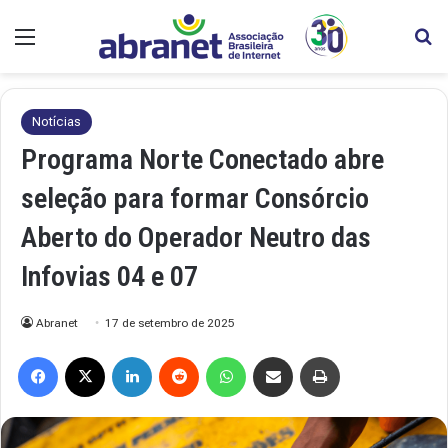
Menu
Pr
Notícias
Programa Norte Conectado abre
seleção para formar Consórcio
Aberto do Operador Neutro das
Infovias 04 e 07
Abranet
17 de setembro de 2025
Facebook
X
Linkedin
Reddit
WhatsApp
Compartilhar via e-mail
Imprimir